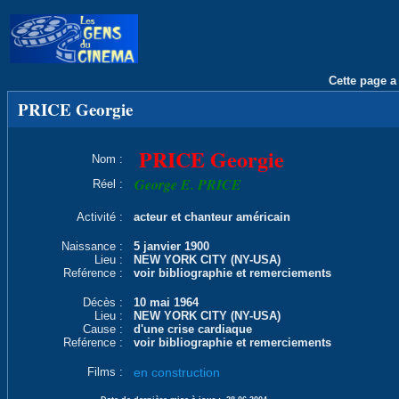
Cette page a 
PRICE Georgie
PRICE Georgie
Nom :
George E. PRICE
Réel :
Activité :
acteur et chanteur américain
Naissance :
5 janvier 1900
Lieu :
NEW YORK CITY (NY-USA)
Reférence :
voir bibliographie et remerciements
Décès :
10 mai 1964
Lieu :
NEW YORK CITY (NY-USA)
Cause :
d'une crise cardiaque
Reférence :
voir bibliographie et remerciements
Films :
en construction