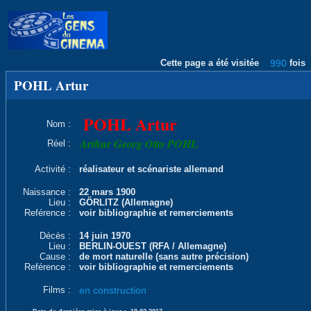
Cette page a été visitée
990
fois
POHL Artur
POHL Artur
Nom :
Arthur Georg Otto POHL
Réel :
Activité :
réalisateur et scénariste allemand
Naissance :
22 mars 1900
Lieu :
GÖRLITZ (Allemagne)
Reférence :
voir bibliographie et remerciements
Décès :
14 juin 1970
Lieu :
BERLIN-OUEST (RFA / Allemagne)
Cause :
de mort naturelle (sans autre précision)
Reférence :
voir bibliographie et remerciements
Films :
en construction