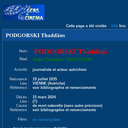
Cette page a été visitée
595
fois
PODGORSKI Thaddäus
PODGORSKI Thaddäus
Nom :
Judas Thaddäus PODGORSKI
Réel :
Activité :
journaliste et acteur autrichien
Naissance :
19 juillet 1935
Lieu :
VIENNE (Autriche)
Reférence :
voir bibliographie et remerciements
Décès :
15 mars 2024
Lieu :
(?)
Cause :
de mort naturelle (sans autre précision)
Reférence :
voir bibliographie et remerciements
Films :
en construction