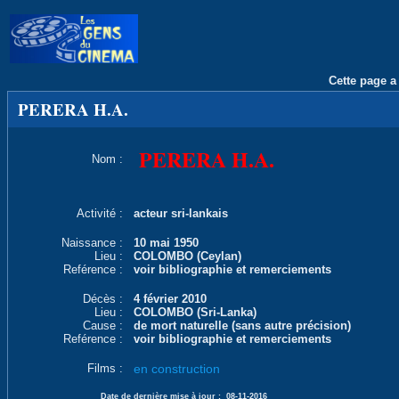
Cette page a 
PERERA H.A.
PERERA H.A.
Nom :
Activité :
acteur sri-lankais
Naissance :
10 mai 1950
Lieu :
COLOMBO (Ceylan)
Reférence :
voir bibliographie et remerciements
Décès :
4 février 2010
Lieu :
COLOMBO (Sri-Lanka)
Cause :
de mort naturelle (sans autre précision)
Reférence :
voir bibliographie et remerciements
Films :
en construction
Date de dernière mise à jour :
08-11-2016