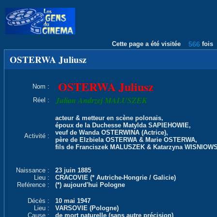
Cette page a été visitée
566
fois
OSTERWA Juliusz
OSTERWA Juliusz
Nom :
Julian Andrzej MALUSZEK
Réel :
acteur & metteur en scène polonais,
époux de la Duchesse Matylda SAPIEHOWIE,
veuf de Wanda OSTERWINA (Actrice),
Activité :
père de Elzbiela OSTERWA & Marie OSTERWA,
fils de Franciszek MALUSZEK & Katarzyna WISNIOW
Naissance :
23 juin 1885
Lieu :
CRACOVIE (* Autriche-Hongrie / Galicie)
Reférence :
(*) aujourd'hui Pologne
Décès :
10 mai 1947
Lieu :
VARSOVIE (Pologne)
Cause :
de mort naturelle (sans autre précision)