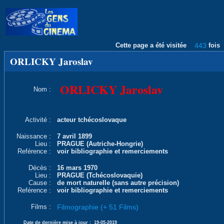
Cette page a été visitée
443
fois
ORLICKY Jaroslav
ORLICKY Jaroslav
Nom :
Activité :
acteur tchécoslovaque
Naissance :
7 avril 1899
Lieu :
PRAGUE (Autriche-Hongrie)
Reférence :
voir bibliographie et remerciements
Décès :
16 mars 1970
Lieu :
PRAGUE (Tchécoslovaquie)
Cause :
de mort naturelle (sans autre précision)
Reférence :
voir bibliographie et remerciements
Films :
Filmographie (+ 51 Films)
Date de dernière mise à jour :
19-05-2019