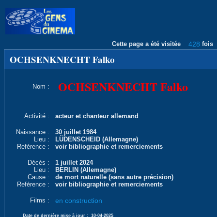
Cette page a été visitée
428
fois
OCHSENKNECHT Falko
OCHSENKNECHT Falko
Nom :
Activité :
acteur et chanteur allemand
Naissance :
30 juillet 1984
Lieu :
LÜDENSCHEID (Allemagne)
Reférence :
voir bibliographie et remerciements
Décès :
1 juillet 2024
Lieu :
BERLIN (Allemagne)
Cause :
de mort naturelle (sans autre précision)
Reférence :
voir bibliographie et remerciements
Films :
en construction
Date de dernière mise à jour :
10-04-2025