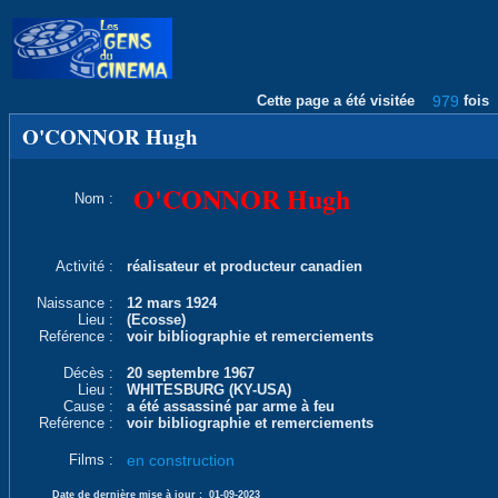
Cette page a été visitée
979
fois
O'CONNOR Hugh
O'CONNOR Hugh
Nom :
Activité :
réalisateur et producteur canadien
Naissance :
12 mars 1924
Lieu :
(Ecosse)
Reférence :
voir bibliographie et remerciements
Décès :
20 septembre 1967
Lieu :
WHITESBURG (KY-USA)
Cause :
a été assassiné par arme à feu
Reférence :
voir bibliographie et remerciements
Films :
en construction
Date de dernière mise à jour :
01-09-2023