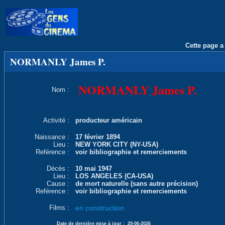
Cette page a 
NORMANLY James P.
NORMANLY James P.
Nom :
Activité :
producteur américain
Naissance :
17 février 1894
Lieu :
NEW YORK CITY (NY-USA)
Reférence :
voir bibliographie et remerciements
Décès :
10 mai 1947
Lieu :
LOS ANGELES (CA-USA)
Cause :
de mort naturelle (sans autre précision)
Reférence :
voir bibliographie et remerciements
Films :
en construction
Date de dernière mise à jour :
29-06-2026