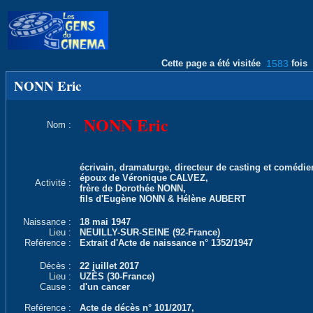
Cette page a été visitée
1583
fois
NONN Eric
NONN Eric
Nom :
écrivain, dramaturge, directeur de casting et comédien
époux de Véronique CALVEZ,
Activité :
frère de Dorothée NONN,
fils d'Eugène NONN & Hélène AUBERT
Naissance :
18 mai 1947
Lieu :
NEUILLY-SUR-SEINE (92-France)
Reférence :
Extrait d'Acte de naissance n° 1352/1947
Décès :
22 juillet 2017
Lieu :
UZÈS (30-France)
Cause :
d'un cancer
Reférence :
Acte de décès n° 101/2017,