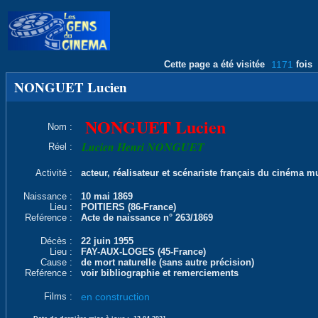
Cette page a été visitée
1171
fois
NONGUET Lucien
NONGUET Lucien
Nom :
Lucien Henri NONGUET
Réel :
Activité :
acteur, réalisateur et scénariste français du cinéma m
Naissance :
10 mai 1869
Lieu :
POITIERS (86-France)
Reférence :
Acte de naissance n° 263/1869
Décès :
22 juin 1955
Lieu :
FAY-AUX-LOGES (45-France)
Cause :
de mort naturelle (sans autre précision)
Reférence :
voir bibliographie et remerciements
Films :
en construction