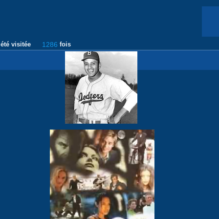
été visitée
1286
fois