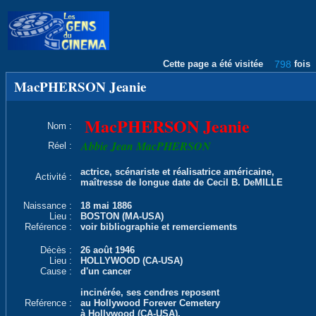
Cette page a été visitée
798
fois
MacPHERSON Jeanie
MacPHERSON Jeanie
Nom :
Abbie Jean MacPHERSON
Réel :
actrice, scénariste et réalisatrice américaine,
Activité :
maîtresse de longue date de Cecil B. DeMILLE
Naissance :
18 mai 1886
Lieu :
BOSTON (MA-USA)
Reférence :
voir bibliographie et remerciements
Décès :
26 août 1946
Lieu :
HOLLYWOOD (CA-USA)
Cause :
d'un cancer
incinérée, ses cendres reposent
Reférence :
au Hollywood Forever Cemetery
à Hollywood (CA-USA),