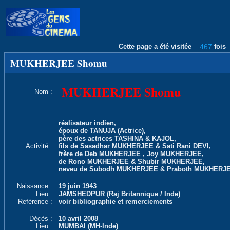
Cette page a été visitée
467
fois
MUKHERJEE Shomu
MUKHERJEE Shomu
Nom :
réalisateur indien,
époux de TANUJA (Actrice),
père des actrices TASHINA & KAJOL,
Activité :
fils de Sasadhar MUKHERJEE & Sati Rani DEVI,
frère de Deb MUKHERJEE , Joy MUKHERJEE,
de Rono MUKHERJEE & Shubir MUKHERJEE,
neveu de Subodh MUKHERJEE & Praboth MUKHERJ
Naissance :
19 juin 1943
Lieu :
JAMSHEDPUR (Raj Britannique / Inde)
Reférence :
voir bibliographie et remerciements
Décès :
10 avril 2008
Lieu :
MUMBAI (MH-Inde)