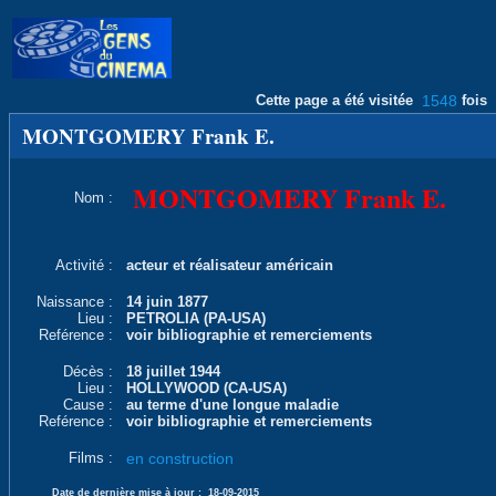
Cette page a été visitée
1548
fois
MONTGOMERY Frank E.
MONTGOMERY Frank E.
Nom :
Activité :
acteur et réalisateur américain
Naissance :
14 juin 1877
Lieu :
PETROLIA (PA-USA)
Reférence :
voir bibliographie et remerciements
Décès :
18 juillet 1944
Lieu :
HOLLYWOOD (CA-USA)
Cause :
au terme d'une longue maladie
Reférence :
voir bibliographie et remerciements
Films :
en construction
Date de dernière mise à jour :
18-09-2015