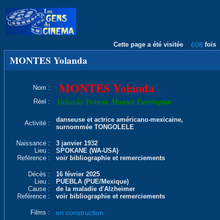
Cette page a été visitée
608
fois
MONTES Yolanda
MONTES Yolanda
Nom :
Yolanda Yvonne Montes Farrington
Réel :
danseuse et actrice américano-mexicaine,
Activité :
surnommée TONGOLELE
Naissance :
3 janvier 1932
Lieu :
SPOKANE (WA-USA)
Reférence :
voir bibliographie et remerciements
Décès :
16 février 2025
Lieu :
PUEBLA (PUE/Mexique)
Cause :
de la maladie d'Alzheimer
Reférence :
voir bibliographie et remerciements
Films :
en construction