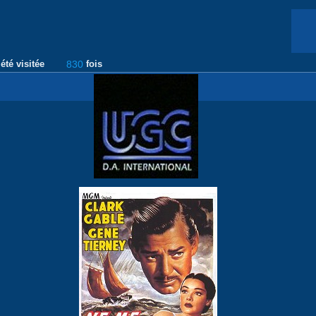
été visitée
830
fois