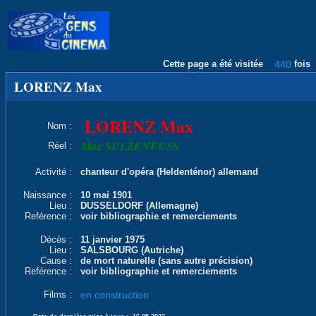
Cette page a été visitée
440
fois
LORENZ Max
LORENZ Max
Nom :
Max SULZENFUSS
Réel :
Activité :
chanteur d'opéra (Heldenténor) allemand
Naissance :
10 mai 1901
Lieu :
DUSSELDORF (Allemagne)
Reférence :
voir bibliographie et remerciements
Décès :
11 janvier 1975
Lieu :
SALSBOURG (Autriche)
Cause :
de mort naturelle (sans autre précision)
Reférence :
voir bibliographie et remerciements
Films :
en construction