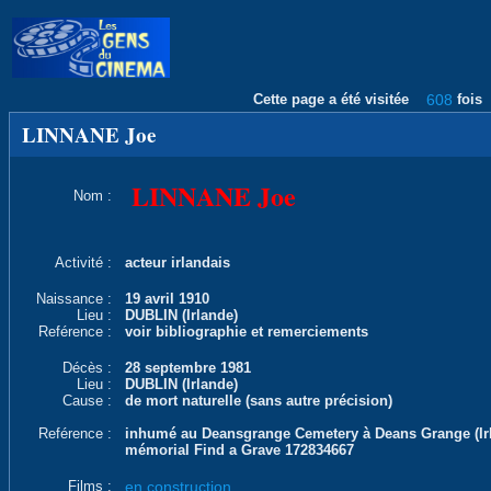
Cette page a été visitée
608
fois
LINNANE Joe
LINNANE Joe
Nom :
Activité :
acteur irlandais
Naissance :
19 avril 1910
Lieu :
DUBLIN (Irlande)
Reférence :
voir bibliographie et remerciements
Décès :
28 septembre 1981
Lieu :
DUBLIN (Irlande)
Cause :
de mort naturelle (sans autre précision)
Reférence :
inhumé au Deansgrange Cemetery à Deans Grange (Irl
mémorial Find a Grave 172834667
Films :
en construction