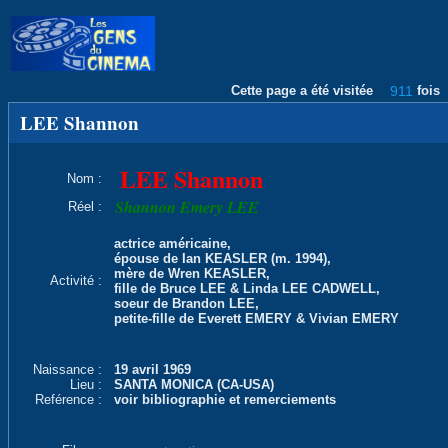
Cette page a été visitée
911
fois
LEE Shannon
LEE Shannon
Nom :
Shannon Emery LEE
Réel :
actrice américaine,
épouse de Ian KEASLER (m. 1994),
mère de Wren KEASLER,
Activité :
fille de Bruce LEE & Linda LEE CADWELL,
soeur de Brandon LEE,
petite-fille de Everett EMERY & Vivian EMERY
Naissance :
19 avril 1969
Lieu :
SANTA MONICA (CA-USA)
Reférence :
voir bibliographie et remerciements