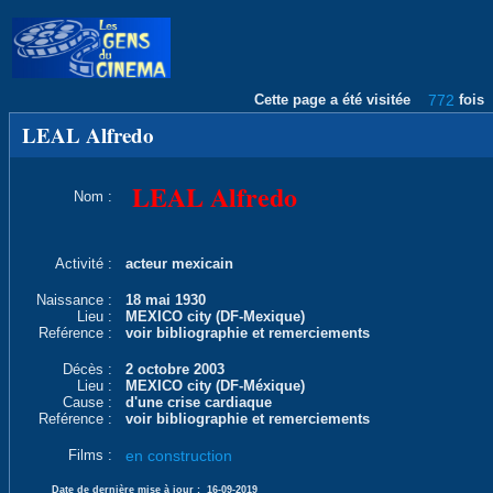
Cette page a été visitée
772
fois
LEAL Alfredo
LEAL Alfredo
Nom :
Activité :
acteur mexicain
Naissance :
18 mai 1930
Lieu :
MEXICO city (DF-Mexique)
Reférence :
voir bibliographie et remerciements
Décès :
2 octobre 2003
Lieu :
MEXICO city (DF-Méxique)
Cause :
d'une crise cardiaque
Reférence :
voir bibliographie et remerciements
Films :
en construction
Date de dernière mise à jour :
16-09-2019