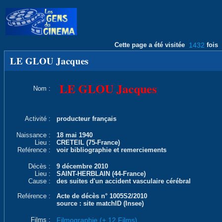
Cette page a été visitée
1432
fois
LE GLOU Jacques
LE GLOU Jacques
Nom :
Activité :
producteur français
Naissance :
18 mai 1940
Lieu :
CRETEIL (75-France)
Reférence :
voir bibliographie et remerciements
Décès :
9 décembre 2010
Lieu :
SAINT-HERBLAIN (44-France)
Cause :
des suites d'un accident vasculaire cérébral
Reférence :
Acte de décès n° 1005S2/2010
source : site matchID (Insee)
Films :
Filmographie (+ 12 Films)