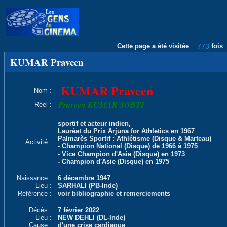
Cette page a été visitée
773
fois
KUMAR Praveen
KUMAR Praveen
Nom :
Praveen KUMAR SOBTI
Réel :
sportif et acteur indien,
Lauréat du Prix Arjuna for Athletics en 1967
Palmarès Sportif : Athlétisme (Disque & Marteau)
Activité :
- Champion National (Disque) de 1966 à 1975
- Vice Champion d'Asie (Disque) en 1973
- Champion d'Asie (Disque) en 1975
Naissance :
6 décembre 1947
Lieu :
SARHALI (PB-Inde)
Reférence :
voir bibliographie et remerciements
Décès :
7 février 2022
Lieu :
NEW DEHLI (DL-Inde)
Cause :
d'une crise cardiaque