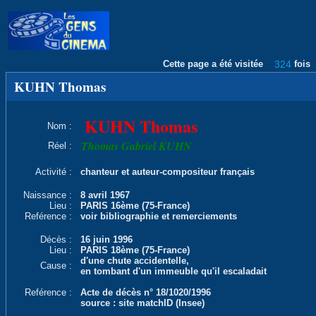
Cette page a été visitée
324
fois
KUHN Thomas
KUHN Thomas
Nom :
Thomas Gabriel KUHN
Réel :
Activité :
chanteur et auteur-compositeur français
Naissance :
8 avril 1967
Lieu :
PARIS 16ème (75-France)
Reférence :
voir bibliographie et remerciements
Décès :
16 juin 1996
Lieu :
PARIS 18ème (75-France)
d'une chute accidentelle,
Cause :
en tombant d'un immeuble qu'il escaladait
Reférence :
Acte de décès n° 18/1020/1996
source : site matchID (Insee)