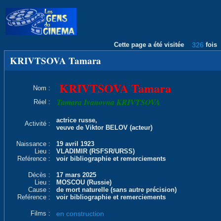
Cette page a été visitée
326
fois
KRIVTSOVA Tamara
KRIVTSOVA Tamara
Nom :
Tamara Ivanovna KRIVTSOVA
Réel :
actrice russe,
Activité :
veuve de Viktor BELOV (acteur)
Naissance :
19 avril 1923
Lieu :
VLADIMIR (RSFSR/URSS)
Reférence :
voir bibliographie et remerciements
Décès :
17 mars 2025
Lieu :
MOSCOU (Russie)
Cause :
de mort naturelle (sans autre précision)
Reférence :
voir bibliographie et remerciements
Films :
en construction