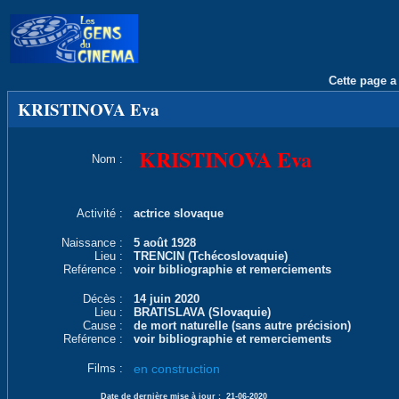
Cette page a 
KRISTINOVA Eva
KRISTINOVA Eva
Nom :
Activité :
actrice slovaque
Naissance :
5 août 1928
Lieu :
TRENCIN (Tchécoslovaquie)
Reférence :
voir bibliographie et remerciements
Décès :
14 juin 2020
Lieu :
BRATISLAVA (Slovaquie)
Cause :
de mort naturelle (sans autre précision)
Reférence :
voir bibliographie et remerciements
Films :
en construction
Date de dernière mise à jour :
21-06-2020