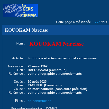
Cette page a été visitée
224
fois
KOUOKAM Narcisse
KOUOKAM Narcisse
Nom :
Activité :
humoriste et acteur occasionnel camerounais
Naissance :
29 mars 1962
Lieu :
BAFOUSSAM (Cameroun)
Reférence :
voir bibliographie et remerciements
Décès :
10 août 2025
Lieu :
YAOUNDÉ (Cameroun)
Cause :
de mort naturelle (sans autre précision)
Reférence :
voir bibliographie et remerciements
Films :
en construction
Date de dernière mise à jour :
13-08-2025