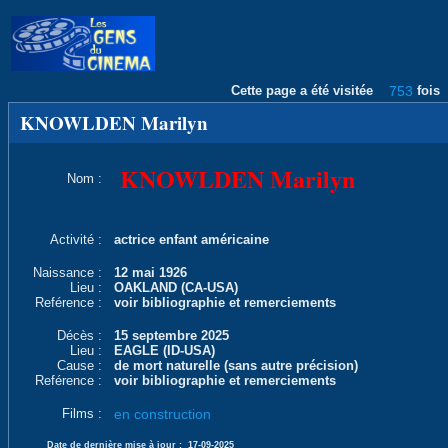
Cette page a été visitée
753
fois
KNOWLDEN Marilyn
KNOWLDEN Marilyn
Nom :
Activité :
actrice enfant américaine
Naissance :
12 mai 1926
Lieu :
OAKLAND (CA-USA)
Reférence :
voir bibliographie et remerciements
Décès :
15 septembre 2025
Lieu :
EAGLE (ID-USA)
Cause :
de mort naturelle (sans autre précision)
Reférence :
voir bibliographie et remerciements
Films :
en construction
Date de dernière mise à jour :
17-09-2025