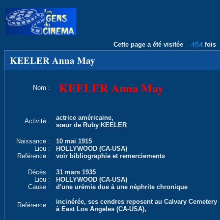
Cette page a été visitée
494
fois
KEELER Anna May
KEELER Anna May
Nom :
actrice américaine,
Activité :
sœur de Ruby KEELER
Naissance :
10 mai 1915
Lieu :
HOLLYWOOD (CA-USA)
Reférence :
voir bibliographie et remerciements
Décès :
31 mars 1935
Lieu :
HOLLYWOOD (CA-USA)
Cause :
d'une urémie due à une néphrite chronique
incinérée, ses cendres reposent au Calvary Cemetery
Reférence :
à East Los Angeles (CA-USA),