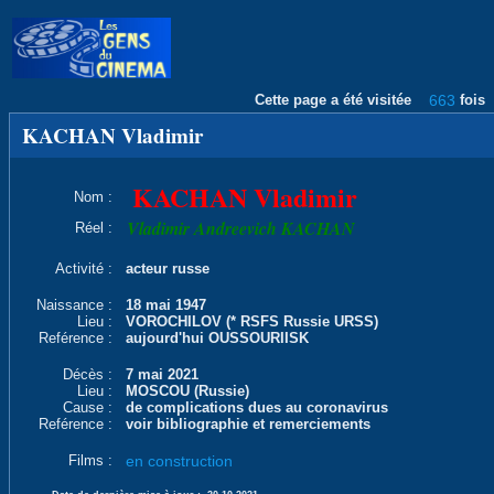
Cette page a été visitée
663
fois
KACHAN Vladimir
KACHAN Vladimir
Nom :
Vladimir Andreevich KACHAN
Réel :
Activité :
acteur russe
Naissance :
18 mai 1947
Lieu :
VOROCHILOV (* RSFS Russie URSS)
Reférence :
aujourd'hui OUSSOURIISK
Décès :
7 mai 2021
Lieu :
MOSCOU (Russie)
Cause :
de complications dues au coronavirus
Reférence :
voir bibliographie et remerciements
Films :
en construction