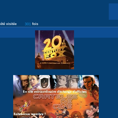
été visitée
301
fois