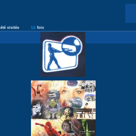
été visitée
58
fois