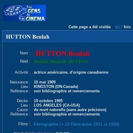
Cette page a été visitée
617
fois
HUTTON Beulah
HUTTON Beulah
Nom :
Beulah Maybelle HUTTON
Réel :
Activité :
actrice américaine, d'origine canadienne
Naissance :
10 mai 1909
Lieu :
KINGSTON (ON-Canada)
Reférence :
voir bibliographie et remerciements
Décès :
19 octobre 1995
Lieu :
LOS ANGELES (CA-USA)
Cause :
de mort naturelle (sans autre précision)
Reférence :
voir bibliographie et remerciements
Films :
Filmographie (+ 15 Films entre 1931 et 1938)