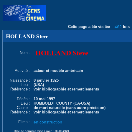
Cette page a été visitée
462
fois
HOLLAND Steve
HOLLAND Steve
Nom :
Activité :
acteur et modèle américain
Naissance :
8 janvier 1925
Lieu :
(USA)
Reférence :
voir bibliographie et remerciements
Décès :
10 mai 1997
Lieu :
HUMBOLDT COUNTY (CA-USA)
Cause :
de mort naturelle (sans autre précision)
Reférence :
voir bibliographie et remerciements
Films :
en construction
Date de dernière mise à jour :
03-08-2020