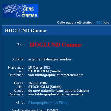
Cette page a été visitée
550
fois
HOGLUND Gunnar
HOGLUND Gunnar
Nom :
Activité :
acteur et réalisateur suédois
Naissance :
18 février 1923
Lieu :
STOCKHOLM (Suède)
Reférence :
voir bibliographie et remerciements
Décès :
16 juin 1984
Lieu :
STOCKHOLM (Suède)
Cause :
de mort naturelle (sans autre précision)
Reférence :
voir bibliographie et remerciements
Films :
Filmographie (+ 14 Films)
Date de dernière mise à jour :
30-01-2020