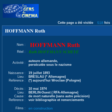
Cette page a été visitée
518
fois
HOFFMANN Ruth
HOFFMANN Ruth
Nom :
Ruth HOFFMANN SCHEYE
Réel :
auteure allemande,
Activité :
persécutée sous le nazisme
Naissance :
19 juillet 1893
Lieu :
BRESLAU (* Allemagne)
Reférence :
(*) aujourd'hui Wroclaw (Pologne)
Décès :
10 mai 1974
Lieu :
BERLIN-Ouest ( RFA-Allemagne)
Cause :
de mort naturelle (sans autre précision)
Reférence :
voir bibliographie et remerciements
Films :
en construction