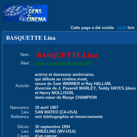
Cette page a été visitée
1139
fois
BASQUETTE Lina
BASQUETTE Lina
Nom :
Lena Copeland BASKETTE
Réel :
actrice et danseuse américaine,
qui débuta au cinéma muet,
veuve de Sam WARNER et Ray HALLAM,
Activité :
divorcée de J. Peverell MARLEY, Teddy HAYES (deux 
et Henry MOLLISON,
demi-sœur de Marge CHAMPION
Naissance :
19 avril 1907
Lieu :
SAN MATEO (CA-USA)
Reférence :
voir bibliographie et remerciements
Décès :
30 septembre 1994
Lieu :
WHEELING (WV-USA)
Cause :
d'un cancer