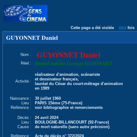
Cette page a été visitée
664
fois
GUYONNET Daniel
GUYONNET Daniel
Nom :
Daniel Antoine Georges GUYONNET
Réel :
réalisateur d'animation, scénariste
et dessinateur français,
Activité :
lauréat du César du court-métrage d'animation
en 1989
Naissance :
30 juillet 1960
Lieu :
PARIS 15ème (75-France)
Reférence :
voir bibliographie et remerciements
Décès :
24 avril 2024
Lieu :
BOULOGNE-BILLANCOURT (92-France)
Cause :
de mort naturelle (sans autre précision)
Reférence :
Acte de décès n° 372/2024