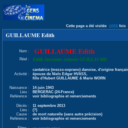
Cette page a été visitée
1055
fois
GUILLAUME Edith
GUILLAUME Edith
Nom :
Edith Sussanne Antonie GUILLAUME
Réel :
cantatrice (mezzo-soprano) danoise, d'origine françai
Activité :
épouse de Niels Edgar HVASS,
fille d'Hubert GUILLAUME & Marie WORN
Naissance :
14 juin 1943
Lieu :
BERGERAC (24-France)
Reférence :
voir bibliographie et remerciements
Décès :
11 septembre 2013
Lieu :
(?)
Cause :
de mort naturelle (sans autre précision)
Reférence :
voir bibliographie et remerciements
Films :