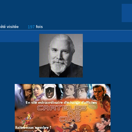
été visitée
197
fois