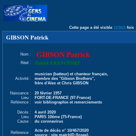
Cette page a été visitée
10365
fois
GIBSON Patrick
GIBSON Patrick
Nom :
Patrick FRANCFORT
Réel :
musicien (batteur) et chanteur français,
Activité :
membre des "Gibson Brothers",
frère d'Alex et Chris GIBSON
Naissance :
20 février 1957
Lieu :
FORT-DE-FRANCE (97-France)
Reférence :
voir bibliographie et remerciements
Décès :
4 avril 2020
Lieu :
PARIS 10ème (75-France)
Cause :
du coronavirus
Acte de décès n° 10/467/2020
Reférence :
source : site matchID (Insee),