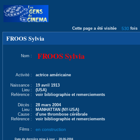
Cette page a été visitée
530
fois
FROOS Sylvia
FROOS Sylvia
Nom :
Activité :
actrice américaine
Naissance :
19 avril 1913
Lieu :
(USA)
Reférence :
voir bibliographie et remerciements
Décès :
28 mars 2004
Lieu :
MANHATTAN (NY-USA)
Cause :
d'une thrombose cérébrale
Reférence :
voir bibliographie et remerciements
Films :
en construction
Date de dernière mise à jour :
28-06-2004