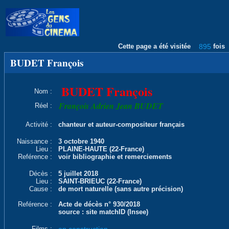
Cette page a été visitée
895
fois
BUDET François
BUDET François
Nom :
François Adrien Jean BUDET
Réel :
Activité :
chanteur et auteur-compositeur français
Naissance :
3 octobre 1940
Lieu :
PLAINE-HAUTE (22-France)
Reférence :
voir bibliographie et remerciements
Décès :
5 juillet 2018
Lieu :
SAINT-BRIEUC (22-France)
Cause :
de mort naturelle (sans autre précision)
Reférence :
Acte de décès n° 930/2018
source : site matchID (Insee)
Films :