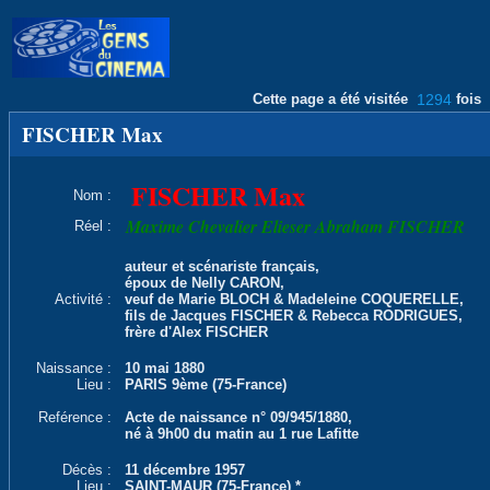
Cette page a été visitée
1294
fois
FISCHER Max
FISCHER Max
Nom :
Maxime Chevalier Elieser Abraham FISCHER
Réel :
auteur et scénariste français,
époux de Nelly CARON,
Activité :
veuf de Marie BLOCH & Madeleine COQUERELLE,
fils de Jacques FISCHER & Rebecca RODRIGUES,
frère d'Alex FISCHER
Naissance :
10 mai 1880
Lieu :
PARIS 9ème (75-France)
Reférence :
Acte de naissance n° 09/945/1880,
né à 9h00 du matin au 1 rue Lafitte
Décès :
11 décembre 1957
Lieu :
SAINT-MAUR (75-France) *