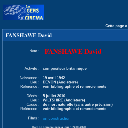
Cette page a 
FANSHAWE David
FANSHAWE David
Nom :
Activité :
compositeur britannique
Naissance :
19 avril 1942
Lieu :
DEVON (Angleterre)
Reférence :
voir bibliographie et remerciements
Décès :
5 juillet 2010
Lieu :
WILTSHIRE (Angleterre)
Cause :
de mort naturelle (sans autre précision)
Reférence :
voir bibliographie et remerciements
Films :
en construction
Date de dernière mise à jour :
22-02-2020