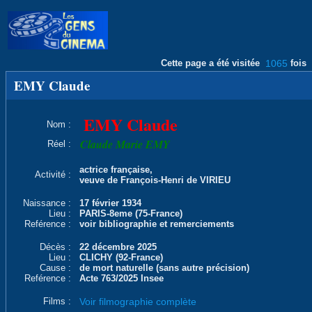
Cette page a été visitée
1065
fois
EMY Claude
EMY Claude
Nom :
Claude Marie EMY
Réel :
actrice française,
Activité :
veuve de François-Henri de VIRIEU
Naissance :
17 février 1934
Lieu :
PARIS-8eme (75-France)
Reférence :
voir bibliographie et remerciements
Décès :
22 décembre 2025
Lieu :
CLICHY (92-France)
Cause :
de mort naturelle (sans autre précision)
Reférence :
Acte 763/2025 Insee
Films :
Voir filmographie complète