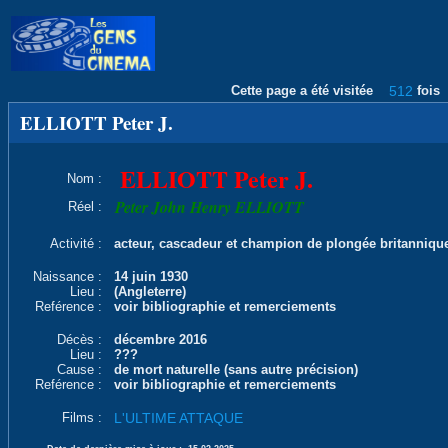
Cette page a été visitée
512
fois
ELLIOTT Peter J.
ELLIOTT Peter J.
Nom :
Peter John Henry ELLIOTT
Réel :
Activité :
acteur, cascadeur et champion de plongée britanniqu
Naissance :
14 juin 1930
Lieu :
(Angleterre)
Reférence :
voir bibliographie et remerciements
Décès :
décembre 2016
Lieu :
???
Cause :
de mort naturelle (sans autre précision)
Reférence :
voir bibliographie et remerciements
Films :
L'ULTIME ATTAQUE