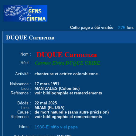
Cette page a été visitée
275
fois
DUQUE Carmenza
DUQUE Carmenza
Nom :
Carmen Elvira DUQUE URIBE
Réel :
Activité :
chanteuse et actrice colombienne
Naissance :
17 mars 1951
Lieu :
MANIZALES (Colombie)
Reférence :
voir bibliographie et remerciements
Décès :
22 mai 2025
Lieu :
MIAMI (FL-USA)
Cause :
de mort naturelle (sans autre précision)
Reférence :
voir bibliographie et remerciements
Films :
1986-El niño y el papa