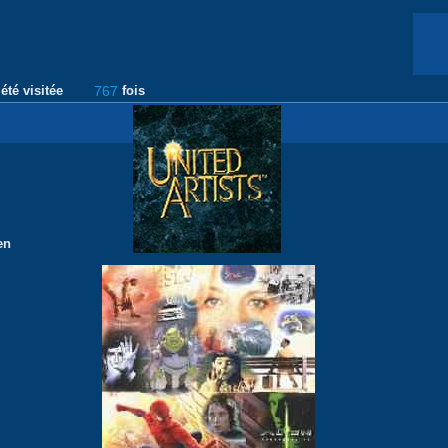
été visitée
767
fois
en