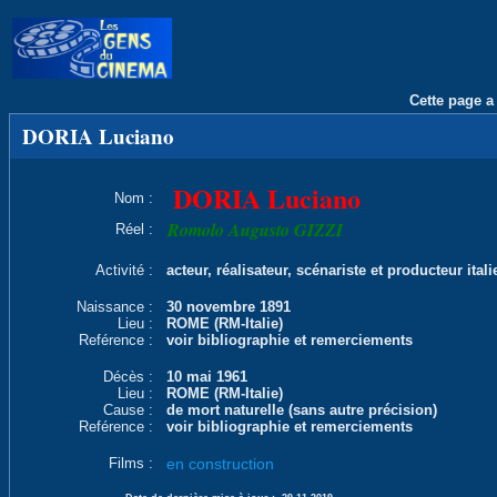
Cette page a 
DORIA Luciano
DORIA Luciano
Nom :
Romolo Augusto GIZZI
Réel :
Activité :
acteur, réalisateur, scénariste et producteur itali
Naissance :
30 novembre 1891
Lieu :
ROME (RM-Italie)
Reférence :
voir bibliographie et remerciements
Décès :
10 mai 1961
Lieu :
ROME (RM-Italie)
Cause :
de mort naturelle (sans autre précision)
Reférence :
voir bibliographie et remerciements
Films :
en construction