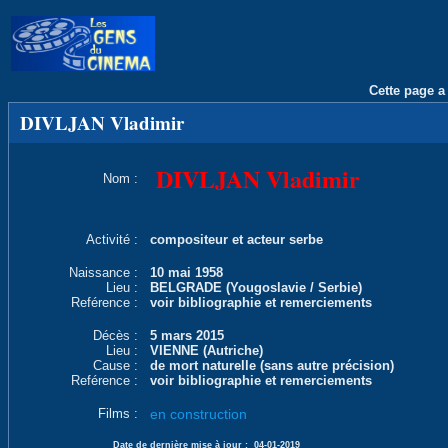
Cette page a 
DIVLJAN Vladimir
DIVLJAN Vladimir
Nom :
Activité :
compositeur et acteur serbe
Naissance :
10 mai 1958
Lieu :
BELGRADE (Yougoslavie / Serbie)
Reférence :
voir bibliographie et remerciements
Décès :
5 mars 2015
Lieu :
VIENNE (Autriche)
Cause :
de mort naturelle (sans autre précision)
Reférence :
voir bibliographie et remerciements
Films :
en construction
Date de dernière mise à jour :
04-01-2019