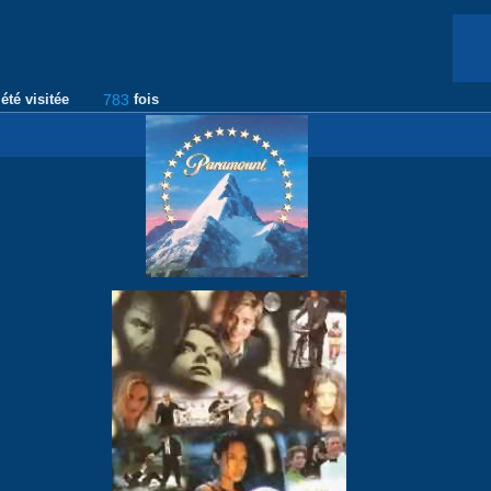
été visitée
783
fois